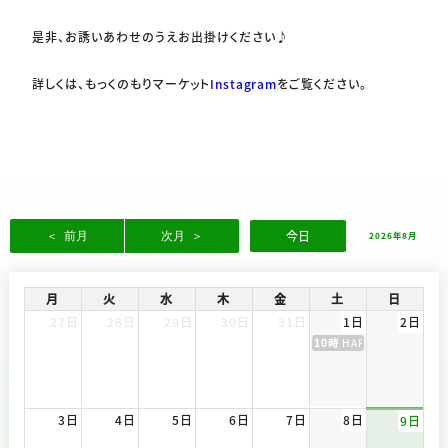
是非、お誘いあわせのうえお出掛けください♪
詳しくは、もっくのもりマーケット
Instagram
をご覧ください。
今日
2026年8月
月
火
水
木
金
土
日
27日
28日
29日
30日
31日
1日
2日
10時
HARA THANKS FES
3日
4日
5日
6日
7日
8日
9日