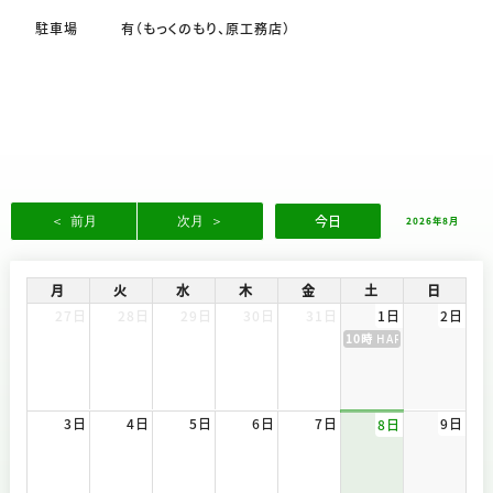
駐車場 有（もっくのもり、原工務店）
今日
2026年8月
月
火
水
木
金
土
日
27日
28日
29日
30日
31日
1日
2日
10時
HARA THANKS FES
3日
4日
5日
6日
7日
9日
8日