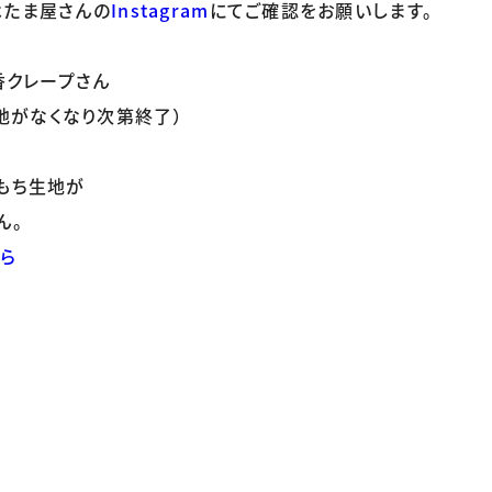
たま屋さんの
Instagram
にてご確認をお願いします。
香クレープさん
※生地がなくなり次第終了）
もち生地が
ん。
から